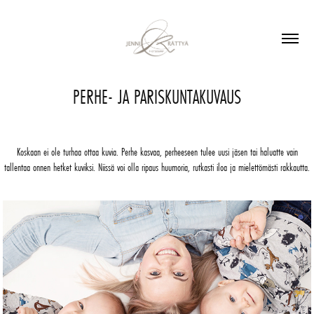
PERHE- JA PARISKUNTAKUVAUS
Koskaan ei ole turhaa ottaa kuvia. Perhe kasvaa, perheeseen tulee uusi jäsen tai haluatte vain
tallentaa onnen hetket kuviksi. Niissä voi olla ripaus huumoria, rutkasti iloa ja mielettömästi rakkautta.