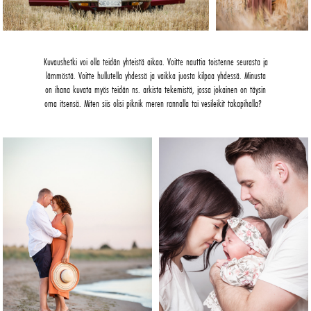
Kuvaushetki voi olla teidän yhteistä aikaa. Voitte nauttia toistenne seurasta ja
lämmöstä. Voitte hullutella yhdessä ja vaikka juosta kilpaa yhdessä. Minusta
on ihana kuvata myös teidän ns. arkista tekemistä, jossa jokainen on täysin
oma itsensä. Miten siis olisi piknik meren rannalla tai vesileikit takapihalla?