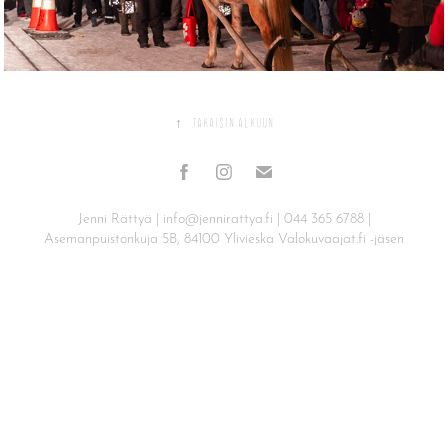
↑
Takaisin alkuun
Jenni Rättyä |
info@jennirattya.fi
|
044 365 6788
|
Asemanpuistonkuja 5B, 84100 Ylivieska
Valokuvaajat.fi -jäsen